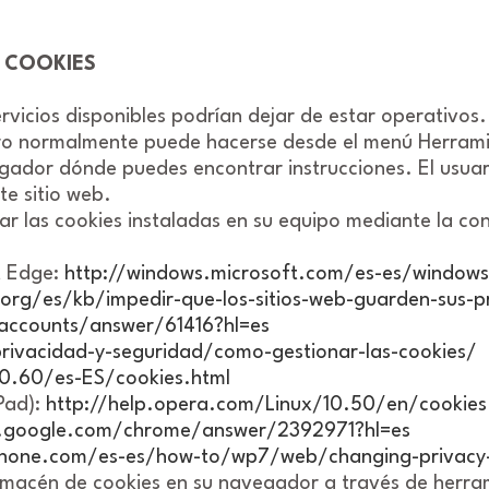
E COOKIES
ervicios disponibles podrían dejar de estar operativos.
ro normalmente puede hacerse desde el menú Herram
gador dónde puedes encontrar instrucciones. El usuar
te sitio web.
ar las cookies instaladas en su equipo mediante la con
t Edge:
http://windows.microsoft.com/es-es/windows-
.org/es/kb/impedir-que-los-sitios-web-guarden-sus-p
accounts/answer/61416?hl=es
rivacidad-y-seguridad/como-gestionar-las-cookies/
0.60/es-ES/cookies.html
Pad):
http://help.opera.com/Linux/10.50/en/cookies
t.google.com/chrome/answer/2392971?hl=es
hone.com/es-es/how-to/wp7/web/changing-privacy-
macén de cookies en su navegador a través de herram